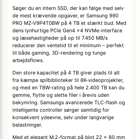
Søger du en intern SSD, der kan følge med selv
de mest krævende opgaver, er Samsung 990
PRO MZ-V9P4T0BW på 4 TB et stærkt bud. Med
dens lynhurtige PCIe Gen4 x4 NVMe-interface
og læsehastigheder på op til 7.450 MB/s
reducerer den ventetid til et minimum – perfekt
til både gaming, 3D-rendering og tunge
arbejdsflows.
Den store kapacitet på 4 TB giver plads til alt
fra kæmpe spilbiblioteker til 8K-videoprojekter,
og med en TBW-rating på hele 2.400 TB kan du
gemme, flytte og slette filer i årevis uden
bekymring. Samsungs avancerede TLC-flash og
intelligente controller sørger samtidig for
konsekvent ydeevne, selv under langvarige
belastninger.
Med et elegant M.2-format på blot 22 × 80 mm