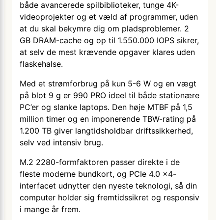
både avancerede spilbiblioteker, tunge 4K-
videoprojekter og et væld af programmer, uden
at du skal bekymre dig om pladsproblemer. 2
GB DRAM-cache og op til 1.550.000 IOPS sikrer,
at selv de mest krævende opgaver klares uden
flaskehalse.
Med et strømforbrug på kun 5-6 W og en vægt
på blot 9 g er 990 PRO ideel til både stationære
PC’er og slanke laptops. Den høje MTBF på 1,5
million timer og en imponerende TBW-rating på
1.200 TB giver langtidsholdbar driftssikkerhed,
selv ved intensiv brug.
M.2 2280-formfaktoren passer direkte i de
fleste moderne bundkort, og PCIe 4.0 x4-
interfacet udnytter den nyeste teknologi, så din
computer holder sig fremtidssikret og responsiv
i mange år frem.