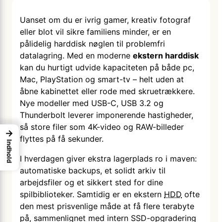
Uanset om du er ivrig gamer, kreativ fotograf
eller blot vil sikre familiens minder, er en
pålidelig harddisk nøglen til problemfri
datalagring. Med en moderne
ekstern harddisk
kan du hurtigt udvide kapaciteten på både pc,
Mac, PlayStation og smart-tv – helt uden at
åbne kabinettet eller rode med skruetrækkere.
Nye modeller med USB-C, USB 3.2 og
Thunderbolt leverer imponerende hastigheder,
så store filer som 4K-video og RAW-billeder
→
flyttes på få sekunder.
Indhold
I hverdagen giver ekstra lagerplads ro i maven:
automatiske backups, et solidt arkiv til
arbejdsfiler og et sikkert sted for dine
spilbiblioteker. Samtidig er en ekstern
HDD
ofte
den mest prisvenlige måde at få flere terabyte
på, sammenlignet med intern SSD-opgradering