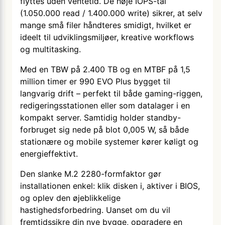
flyttes uden ventetid. De høje IOPS-tal
(1.050.000 read / 1.400.000 write) sikrer, at selv
mange små filer håndteres smidigt, hvilket er
ideelt til udviklingsmiljøer, kreative workflows
og multitasking.
Med en TBW på 2.400 TB og en MTBF på 1,5
million timer er 990 EVO Plus bygget til
langvarig drift – perfekt til både gaming-riggen,
redigeringsstationen eller som datalager i en
kompakt server. Samtidig holder standby-
forbruget sig nede på blot 0,005 W, så både
stationære og mobile systemer kører køligt og
energieffektivt.
Den slanke M.2 2280-formfaktor gør
installationen enkel: klik disken i, aktiver i BIOS,
og oplev den øjeblikkelige
hastighedsforbedring. Uanset om du vil
fremtidssikre din nye bygge, opgradere en