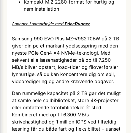
Kompakt M.2 2280-format for hurtig og
nem installation
Annonce i samarbejde med
PriceRunner
Samsung 990 EVO Plus MZ-V9S2T0BW på 2 TB
giver din pc et markant ydelsesspring med den
nyeste PCIe Gen4 x4 NVMe-teknologi. Med
sekventielle læsehastigheder på op til 7.250
MB/s bliver opstart, load-tider og filoverførsler
lynhurtige, så du kan koncentrere dig om spil,
videoredigering og andre krævende opgaver.
Den rummelige kapacitet på 2 TB gør det muligt
at samle hele spilbiblioteket, store 4K-projekter
eller omfattende fotobiblioteker ét sted.
Kombineret med op til 6.300 MB/s
skrivehastighed og 1 million IOPS ved tilfældig
læsning får du både fart og fleksibilitet – uanset