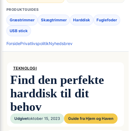
PRODUKTGUIDES
Græstrimmer
Skægtrimmer
Harddisk
Fuglefoder
USB stick
Forside
Privatlivspolitik
Nyhedsbrev
TEKNOLOGI
Find den perfekte
harddisk til dit
behov
Udgivet
oktober 15, 2023
Guide fra Hjem og Haven