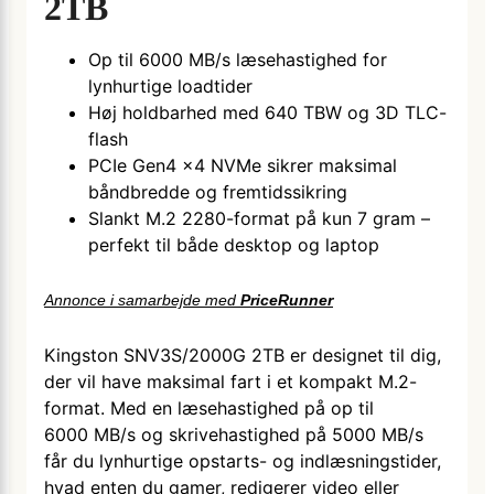
2TB
Op til 6000 MB/s læsehastighed for
lynhurtige loadtider
Høj holdbarhed med 640 TBW og 3D TLC-
flash
PCIe Gen4 x4 NVMe sikrer maksimal
båndbredde og fremtidssikring
Slankt M.2 2280-format på kun 7 gram –
perfekt til både desktop og laptop
Annonce i samarbejde med
PriceRunner
Kingston SNV3S/2000G 2TB er designet til dig,
der vil have maksimal fart i et kompakt M.2-
format. Med en læsehastighed på op til
6000 MB/s og skrivehastighed på 5000 MB/s
får du lynhurtige opstarts- og indlæsnings­tider,
hvad enten du gamer, redigerer video eller