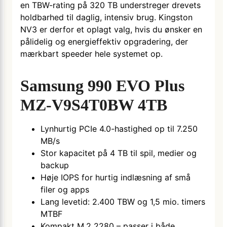
en TBW-rating på 320 TB understreger drevets
holdbarhed til daglig, intensiv brug. Kingston
NV3 er derfor et oplagt valg, hvis du ønsker en
pålidelig og energieffektiv opgradering, der
mærkbart speeder hele systemet op.
Samsung 990 EVO Plus
MZ-V9S4T0BW 4TB
Lynhurtig PCIe 4.0-hastighed op til 7.250
MB/s
Stor kapacitet på 4 TB til spil, medier og
backup
Høje IOPS for hurtig indlæsning af små
filer og apps
Lang levetid: 2.400 TBW og 1,5 mio. timers
MTBF
Kompakt M.2 2280 – passer i både