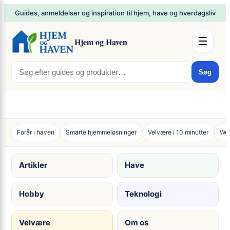
Spring
×
Guides, anmeldelser og inspiration til hjem, have og hverdagsliv
til
indhold
☰
Hjem og Haven
Søg
Forår i haven
Smarte hjemmeløsninger
Velvære i 10 minutter
Wee
Artikler
Have
Hobby
Teknologi
Velvære
Om os